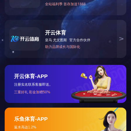
米兰在线官网-米兰(中国)
米兰在线官网
党群园地
集团
Copyright © 2017-2027
agjlqt.com
All Rights Reserved.
公安备案号：33010302003728