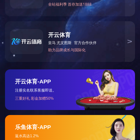
联系我们
抹茶蔓越莓饼干
地址: 梅坞庄园店 杭州市西湖
▪抹茶和蔓越莓我和你▪抹茶
区梅家坞2号
么时候开始，抹茶和...
传真:
查看详情
邮箱: zjtpco@agjlqt.com