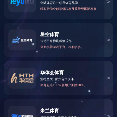
集团建设
品牌策略
业务体系
产品中心
茶叶产品
绿茶
红茶
查看详情
乌龙茶
白茶
黑茶
黄茶