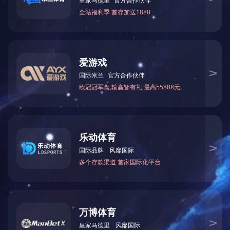
花草茶
抹茶
茶机产品
茶衍生品
骆驼牌 丙申寿眉
茶点
查看详情
日化
茶饮
营销网络
基地建设
加工中心