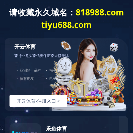
米兰在线官网
米兰在线官网-米
米兰在线官网
集团建设
党群园
兰(中国)
国际交流
Industry Inf
T
ea and life