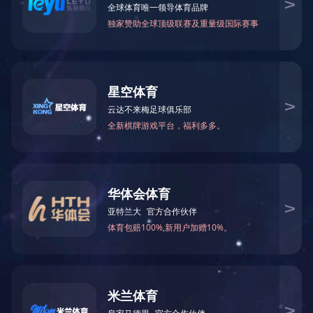
茶与生活
国际交流
米兰在线官网-米兰(中
食品安全
茶文化
抹茶回归
联系我们
地址: 梅坞庄园店 杭州市西湖
区梅家坞2号
传真: