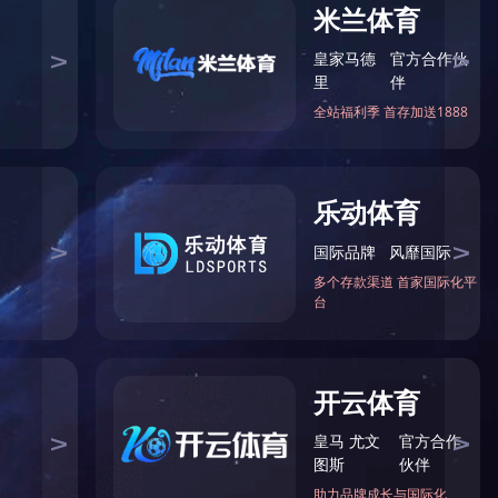
返回列表
品牌发展战略的核心之一，在西北非及国际茶叶市场深受消费者
年出口量在2万吨以上，一直保持中国绿茶出口领先。