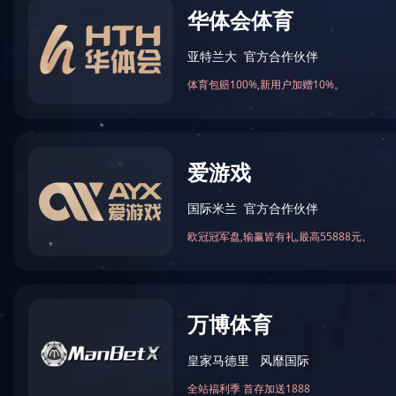
集团建设
骆驼牌（CA
品牌策略
发布时间：2017-10-2
业务体系
浙江出口
产品中心
中国出口
百年世博
营销网络
世界优质
米兰在线官
基地建设
的青睐，是西
“骆驼”以
加工中心
联系我们