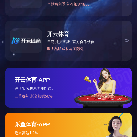
做好岗位工作，推动
作、化为实际行动、
活动期间，每日
前沿技术和领先理念
次有益探索。
上一篇：
深学细悟“十五五
下一篇：
米兰在线官网-