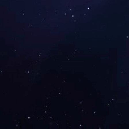
上一篇：
米兰
下一篇：
米兰
米兰在线官网-米兰(中国)
米兰在线官网
党群园
Copyright © 2017-2027
agjlqt.com
All Rights Reserved.
公安备案号：33010302003728