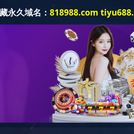
党群园地
茶与生活
联系我们
Party sentiment Garden
当前位置：
米兰在线官网
>
党群园地
>
米