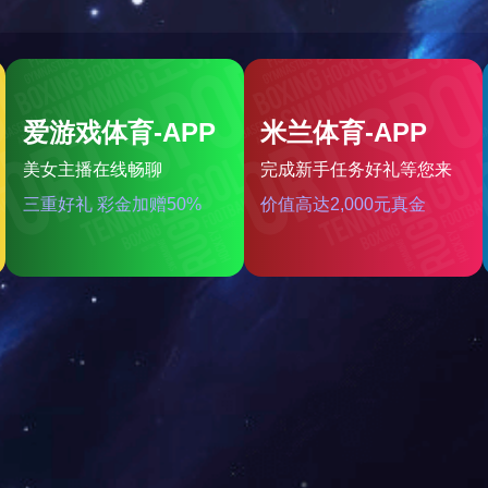
要求，聚焦公司中心工作，务实功、出实招、求实效，
力。
调，要聚焦目标要求，高质量完成学习教育各项工作任务
引导各党支部和广大党员干部把政绩体现在推动公司高
的核心要义与精神实质，坚持从实际出发、按规律办事
茶农增收、推动产业升级、传承优秀文化上；要聚焦核
十五五”发展规划和年度重点工作，坚定主业发展、践行
；要强化责任担当，强化组织领导、压实工作责任，深
用，加强督促指导、务求实效长效。
调，公司要以“功成不必在我”的精神境界和“功成必定有
愧于党、无愧于人民、无愧于时代、无愧于浙茶的新业
乡村振兴作出新的更大贡献。