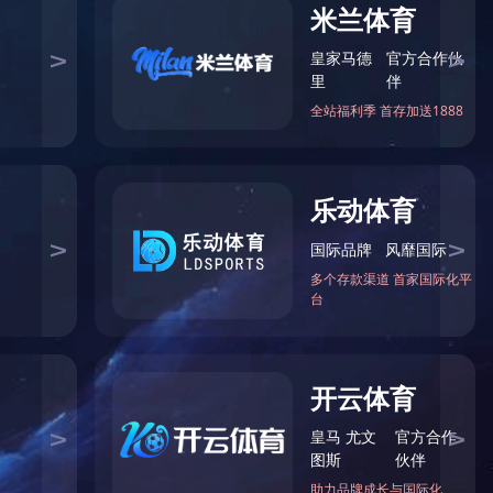
行正确政绩观学习教育工作
返回列表
认真学习贯彻习近平总书记关于树立和践行正确
委、兴合集团党委关于开展树立和践行正确政
司党委书记、董事长陈星主持会议并讲话，公
落实党的二十届四中全会战略部署、确保基
本宗旨、夯实党的执政根基的重要举措，是巩
途径，对于推进公司全面从严治党意义重大。
把握正确政绩观的本质要求、价值取向、思想