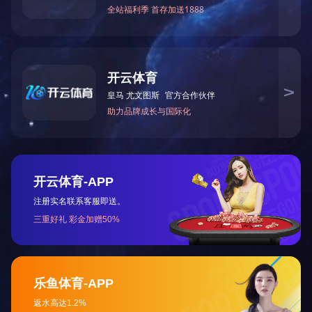
米兰在线官网-米兰(中国)
米兰在线官网
党群园地
集团
Copyright © 2017-2027
agjlqt.com
All Rights Reserved.
公安备案号：33010302003728