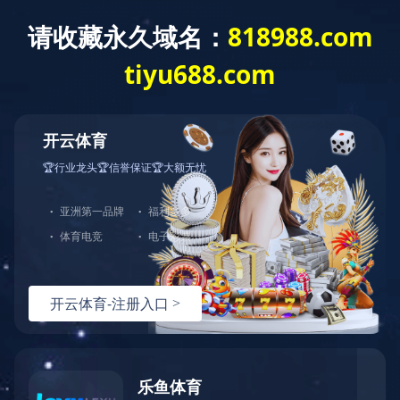
米兰在线官网
米兰在线官网-米
米兰在线官网
集团建设
党群园
兰(中国)
浙茶新闻
Zhejiang Tea
N