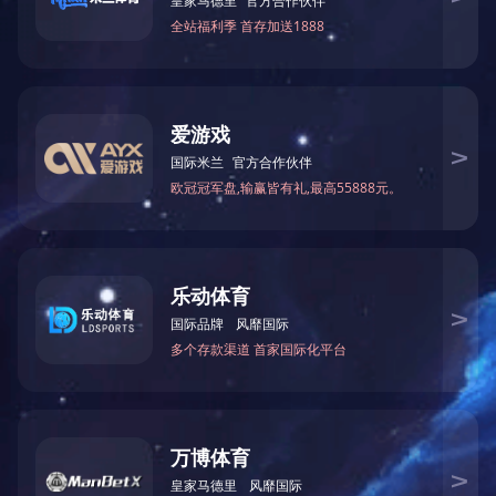
传真:
生产的重要指示批示
邮箱: zjtpco@agjlqt.com
化隐患治理，紧盯重
基固本，提升安全素
责”的安全格局。
会议还传达了省
了2026年安全生
上一篇：
米兰在线官网-米
下一篇：
米兰在线官网-米