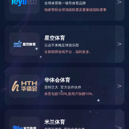
学精神 悟初心 谋发
EWS
米兰在线官网
——米兰在线官网-
(中国)第一党支部赴
浙茶新闻
发布时间：2026-05-12 16:49:00
业界资讯
为深入学习贯彻党
集团视窗
米兰(中国)第一党
党日活动。
联系我们
地址: 梅坞庄园店 杭州市西湖
区梅家坞2号