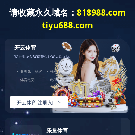
米兰在线官网
米兰在线官网-米
米兰在线官网
集团建设
党群园
兰(中国)
党群园地
Party sentim
N